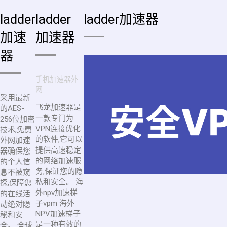
ladder
ladder
ladder加速器
加速
加速器
器
手机加速器外
网
采用最新
飞龙加速器是
的AES-
一款专门为
256位加密
VPN连接优化
技术,免费
的软件,它可以
外网加速
提供高速稳定
器确保您
的网络加速服
的个人信
务,保证您的隐
息不被窥
私和安全。 海
探,保障您
外npv加速梯
的在线活
子vpm 海外
动绝对隐
NPV加速梯子
秘和安
是一种有效的
全。 全球