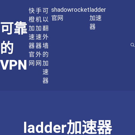
shadowrocket
ladder
快
手
可
官网
加速
橙
机
以
可靠
器
加
加
翻
速
速
外
的
器
器
墙
官
外
的
VPN
网
网
加
速
器
ladder加速器