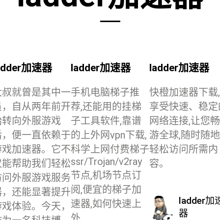
adder加速器
ladder加速器
ladder加速器
大叔就曾是其中一
手机电脑梯子推
快橙加速器下载,
员，自从两年前开
荐,还能用的挂梯
享受快速、稳定
始转向外服游戏
子工具软件,靠谱
网络连接,让您畅
后，便一直依赖于
的上外网vpn下载,
游全球,随时随地
游戏加速器。它不
科学上网付费梯子
轻松访问所需内
ssr/Trojan/v2ray
仅能帮助我们轻松
容。
节点,机场节点订
访问外服游戏服务
阅,便宜的梯子加
器，还能显著提升
ladder加
速器,如何快速上
游戏体验。今天，
器
外