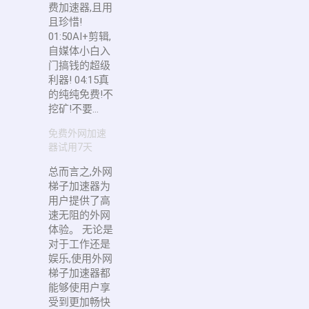
费加速器,且用
且珍惜!
01:50AI+剪辑,
自媒体小白入
门搞钱的超级
利器! 04:15真
的纯纯免费!不
挖矿!不要...
免费外网加速
器试用7天
总而言之,外网
梯子加速器为
用户提供了高
速无阻的外网
体验。 无论是
对于工作还是
娱乐,使用外网
梯子加速器都
能够使用户享
受到更加畅快